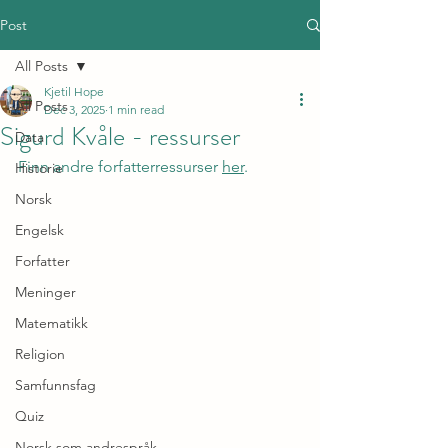
Post
All Posts
Kjetil Hope
All Posts
Dec 3, 2025
1 min read
Sigurd Kvåle - ressurser
Data
Finn andre forfatterressurser 
her
.
Historie
Norsk
Engelsk
Forfatter
Meninger
Matematikk
Religion
Samfunnsfag
Quiz
Norsk som andrespråk