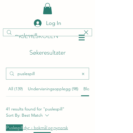
Log In
KJETILSKOLEN
Søkeresultater
All (139)
Undervisningsopplegg (98)
Bloggposter (41)
41 results found for "puslespill"
Sort By:
Best Match
Puslespill
dyr - bokmål og nynorsk