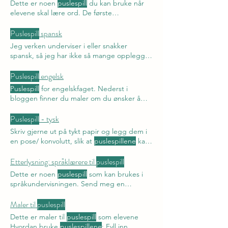
Dette er noen
puslespill
du kan bruke når
elevene skal lære ord. De første
puslespillene
er dyr med 2-3 bokstaver, de
siste har opptil 8. Her finner du tips om
Puslespill
spansk
hvordan du kan bruke
puslespillene
.
Jeg verken underviser i eller snakker
Bildene er laget i CoPilot. Her finn du
spansk, så jeg har ikke så mange opplegg,
puslespela
på nynorsk.
men her er de få
puslespillene
Puslespill
engelsk
Puslespill
for engelskfaget. Nederst i
bloggen finner du maler om du ønsker å
lage noen selv.
Puslespill
- tysk
Skriv gjerne ut på tykt papir og legg dem i
en pose/ konvolutt, slik at
puslespillene
kan
gjenbrukes.
Etterlysning: språklærere til
puslespill
Dette er noen
puslespill
som kan brukes i
språkundervisningen. Send meg en
melding om hvilket
puslespill
og hvilket
språk. Fyll inn ordene og send meg
Maler til
puslespill
puslespillet
, du kan bli kreditert om du vil.
Dette er maler til
puslespill
som elevene
Filen Ferdige
puslespill
(disse
puslespillene
Hvordan bruke
puslespillene
: Fyll inn