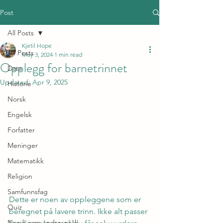
Post
All Posts
Kjetil Hope
All Posts
May 3, 2024
1 min read
Opplegg for barnetrinnet
Data
Updated:
Apr 9, 2025
Historie
Norsk
Engelsk
Forfatter
Meninger
Matematikk
Religion
Samfunnsfag
Dette er noen av oppleggene som er 
Quiz
beregnet på lavere trinn. Ikke alt passer 
Norsk som andrespråk