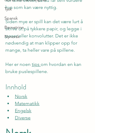
for dine elever, så du får selv vurdere 
hva som kan være nyttig.
Tysk
Spansk
Siden mye er spill kan det være lurt å 
Barnetrinn
skrive ut på tykkere papir, og legge i 
poser eller konvolutter. Det er ikke 
Nynorsk
nødvendig at man klipper opp for 
mange, ta heller vare på spillene.
Her er noen 
tips 
om hvordan en kan 
bruke puslespillene.
Innhold
Norsk
Matematikk
Engelsk
Diverse