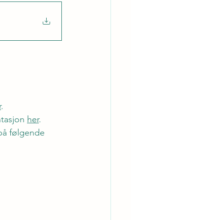
r
.
ntasjon 
her
.
 på følgende 