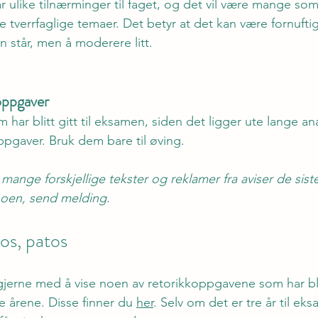
ar ulike tilnærminger til faget, og det vil være mange som
ge tverrfaglige temaer. Det betyr at det kan være fornuftig
n står, men å moderere litt.
oppgaver
 har blitt gitt til eksamen, siden det ligger ute lange ana
pgaver. Bruk dem bare til øving.
ange forskjellige tekster og reklamer fra aviser de sist
oen, send melding.
tos, patos
 gjerne med å vise noen av retorikkoppgavene som har blit
 årene. Disse finner du 
her
. Selv om det er tre år til ek