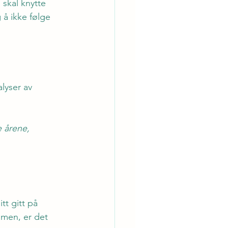
 skal knytte 
 å ikke følge 
lyser av 
e årene, 
t gitt på 
samen, er det 