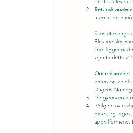
greit at elevene
Retorisk analyse
uten at de ennå
Skriv ut mange e
Elevene skal sam
som ligger neden
Gjenta dette 2-4
Om reklamene
:
enten bruke eks
Dagens Næringsli
Gå gjennom 
eto
 Velg en av reklamene de har gått gjennom og skriv en tekst hvor de går gjennom etos, 
patos og logos, 
appellformene. L