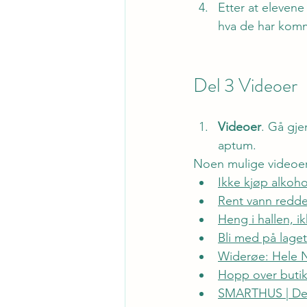
Etter at elevene
hva de har komme
Del 3 Videoer
Videoer
. Gå gje
aptum.
Noen mulige videoer
Ikke kjøp alkoho
Rent vann redder
Heng i hallen, 
Bli med på laget –
Widerøe: Hele N
Hopp over butikk
SMARTHUS | Det 