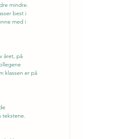
ndre mindre. 
sser best i 
denne med i 
 året, på 
ollegene 
m klassen er på 
de 
 tekstene.