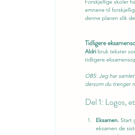
Forskjellige skoler h
emnene til forskjelli
denne planen slik de
Tidligere eksamens
Aldri
 bruk tekster som
tidligere eksamensop
OBS: Jeg har samlet m
dersom du trenger n
Del 1: Logos, e
Eksamen.
 Start
eksamen de siste