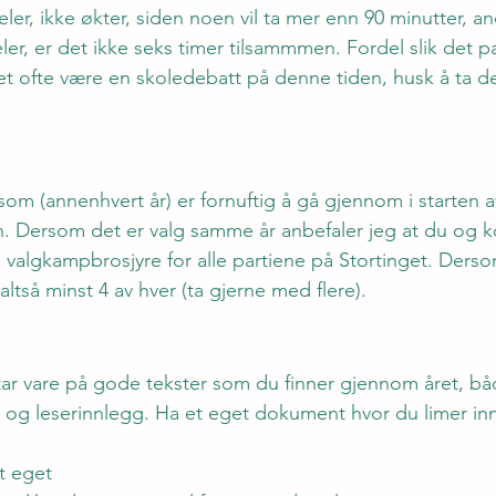
eler, ikke økter, siden noen vil ta mer enn 90 minutter, a
ler, er det ikke seks timer tilsammmen. Fordel slik det pa
det ofte være en skoledebatt på denne tiden, husk å ta 
om (annenhvert år) er fornuftig å gå gjennom i starten av
. Dersom det er valg samme år anbefaler jeg at du og k
n valgkampbrosjyre for alle partiene på Stortinget. Derso
altså minst 4 av hver (ta gjerne med flere). 
tar vare på gode tekster som du finner gjennom året, bå
og leserinnlegg. Ha et eget dokument hvor du limer inn
tt eget