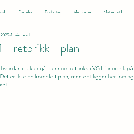
rsk
Engelsk
Forfatter
Meninger
Matematikk
 2025
4 min read
 som andrespråk
Tysk
Spansk
Barnetrinn
Nynors
- retorikk - plan
il hvordan du kan gå gjennom retorikk i VG1 for norsk på
 Det er ikke en komplett plan, men det ligger her forslag
aet.