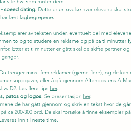
 får vite hva som møter dem.
 - speed dating.
 Dette er en øvelse hvor elevene skal st
 har lært fagbegrepene.
ksemplarer av teksten under, eventuelt del med elevene 
men to og to studere en reklame og på ca ti minutter fy
for. Etter at ti minutter er gått skal de skifte partner og
 ganger.
 Du trenger minst fem reklamer (gjerne flere), og de kan 
amensoppgaver, eller å gå gjennom Aftenpostens A-Maga
vs D2. Les flere tips 
her
. 
s, patos og logos
. Se presentasjon 
her
.
på ca 200-300 ord. De skal forsøke å finne eksempler på
everes inn til neste time.