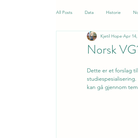
All Posts
Data
Historie
No
Kjetil Hope
Apr 14,
Samfunnsfag
Quiz
Norsk
Norsk VG1 
Dette er et forslag t
studiespesialisering.
kan gå gjennom tem