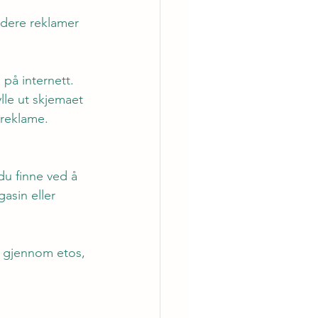
udere reklamer 
på internett. 
lle ut skjemaet 
 reklame. 
du finne ved å  
sin eller 
 