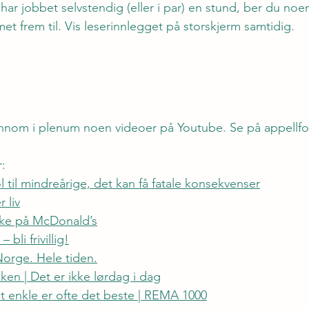
 har jobbet selvstendig (eller i par) en stund, ber du noe
t frem til. Vis leserinnlegget på storskjerm samtidig.
nnom i plenum noen videoer på Youtube. Se på appellfor
:
l til mindreårige, det kan få fatale konsekvenser
 liv
ikke på McDonald’s
 bli frivillig!
orge. Hele tiden.
en | Det er ikke lørdag i dag
enkle er ofte det beste | REMA 1000