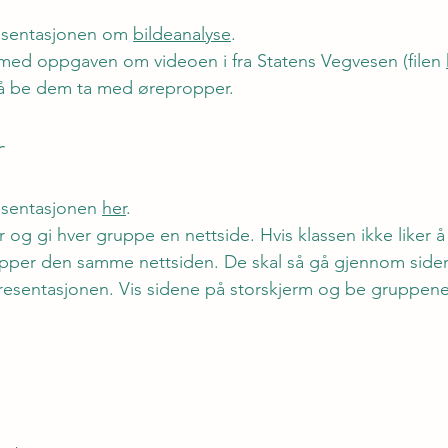
sentasjonen om 
bildeanalyse
.
med oppgaven om videoen i fra Statens Vegvesen (filen 
å be dem ta med ørepropper.
r
sentasjonen 
her
.
r og gi hver gruppe en nettside. Hvis klassen ikke liker 
upper den samme nettsiden.
 De
 skal så gå gjennom side
resentasjonen. Vis sidene på storskjerm og be gruppen