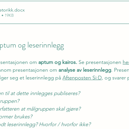
etorikk
.docx
 • 19KB
aptum og leserinnlegg
sentasjonen om 
aptum og kairos. 
Se presentasjonen 
he
ennom presentasjonen om 
analyse av leserinnlegg
. Prese
lger seg et leserinnlegg på 
Aftenposten Si:D
, og svarer
n til at dette innlegges publiseres?
gruppen?
rfatteren at målgruppen skal gjøre?
former brukes?
odt leserinnlegg? Hvorfor / hvorfor ikke?