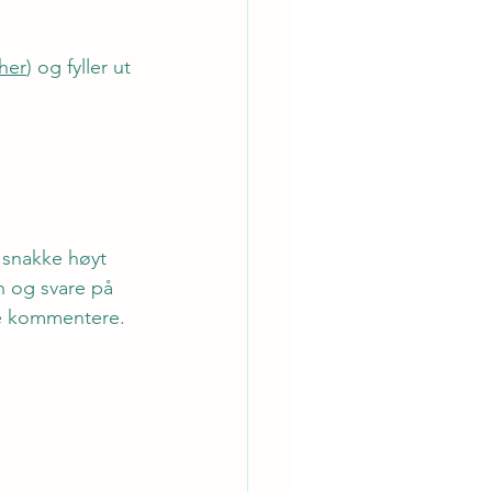
her
) og fyller ut 
å snakke høyt 
n og svare på 
e kommentere. 