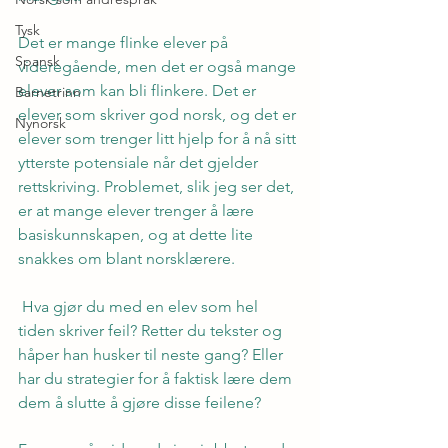
Tysk
Det er mange flinke elever på 
Spansk
videregående, men det er også mange 
elever som kan bli flinkere. Det er 
Barnetrinn
elever som skriver god norsk, og det er 
Nynorsk
elever som trenger litt hjelp for å nå sitt 
ytterste potensiale når det gjelder 
rettskriving. Problemet, slik jeg ser det, 
er at mange elever trenger å lære 
basiskunnskapen, og at dette lite 
snakkes om blant norsklærere.
 Hva gjør du med en elev som hel 
tiden skriver feil? Retter du tekster og 
håper han husker til neste gang? Eller 
har du strategier for å faktisk lære dem 
dem å slutte å gjøre disse feilene?