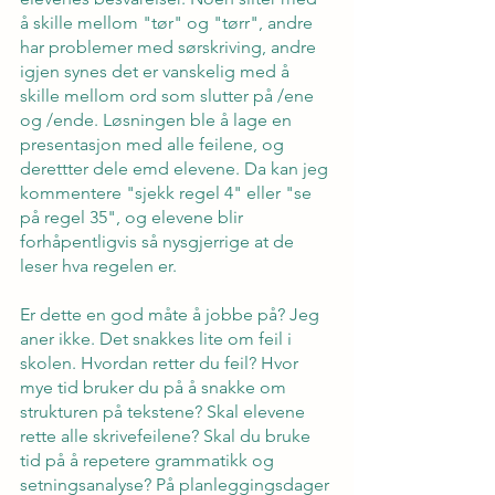
å skille mellom "tør" og "tørr", andre 
har problemer med sørskriving, andre 
igjen synes det er vanskelig med å 
skille mellom ord som slutter på /ene 
og /ende. Løsningen ble å lage en 
presentasjon med alle feilene, og 
derettter dele emd elevene. Da kan jeg 
kommentere "sjekk regel 4" eller "se 
på regel 35", og elevene blir 
forhåpentligvis så nysgjerrige at de 
leser hva regelen er.
Er dette en god måte å jobbe på? Jeg 
aner ikke. Det snakkes lite om feil i 
skolen. Hvordan retter du feil? Hvor 
mye tid bruker du på å snakke om 
strukturen på tekstene? Skal elevene 
rette alle skrivefeilene? Skal du bruke 
tid på å repetere grammatikk og 
setningsanalyse? På planleggingsdager 