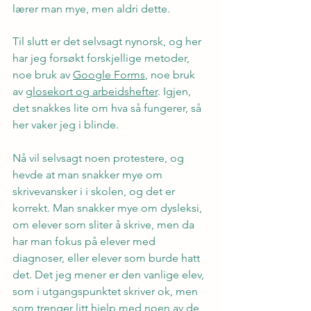
lærer man mye, men aldri dette.
Til slutt er det selvsagt nynorsk, og her 
har jeg forsøkt forskjellige metoder, 
noe bruk av 
Google Forms
, noe bruk 
av 
glosekort og arbeidshefter
. Igjen, 
det snakkes lite om hva så fungerer, så 
her vaker jeg i blinde.
Nå vil selvsagt noen protestere, og 
hevde at man snakker mye om 
skrivevansker i i skolen, og det er 
korrekt. Man snakker mye om dysleksi, 
om elever som sliter å skrive, men da 
har man fokus på elever med 
diagnoser, eller elever som burde hatt 
det. Det jeg mener er den vanlige elev, 
som i utgangspunktet skriver ok, men 
som trenger litt hjelp med noen av de 