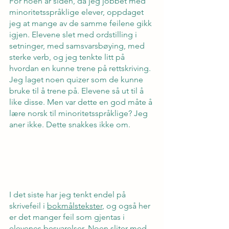
For noen år siden, da jeg jobbet med 
minoritetsspråklige elever, oppdaget 
jeg at mange av de samme feilene gikk 
igjen. Elevene slet med ordstilling i 
setninger, med samsvarsbøying, med 
sterke verb, og jeg tenkte litt på 
hvordan en kunne trene på rettskriving. 
Jeg laget noen quizer som de kunne 
bruke til å trene på. Elevene så ut til å 
like disse. Men var dette en god måte å 
lære norsk til minoritetsspråklige? Jeg 
aner ikke. Dette snakkes ikke om.
I det siste har jeg tenkt endel på 
skrivefeil i 
bokmålstekster
, og også her 
er det manger feil som gjentas i 
elevenes besvarelser. Noen sliter med 