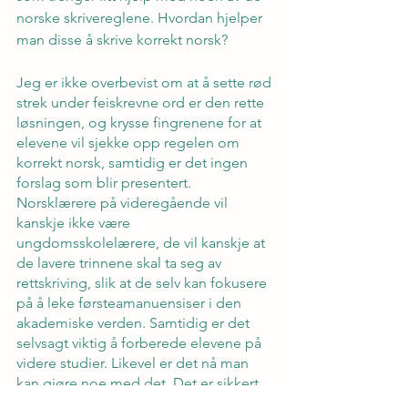
norske skrivereglene. Hvordan hjelper 
man disse å skrive korrekt norsk?
Jeg er ikke overbevist om at å sette rød 
strek under feiskrevne ord er den rette 
løsningen, og krysse fingrenene for at 
elevene vil sjekke opp regelen om 
korrekt norsk, samtidig er det ingen 
forslag som blir presentert. 
Norsklærere på videregående vil 
kanskje ikke være 
ungdomsskolelærere, de vil kanskje at 
de lavere trinnene skal ta seg av 
rettskriving, slik at de selv kan fokusere 
på å leke førsteamanuensiser i den 
akademiske verden. Samtidig er det 
selvsagt viktig å forberede elevene på 
videre studier. Likevel er det nå man 
kan gjøre noe med det. Det er sikkert 
mange studenter på universitetene 