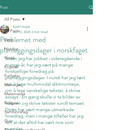
Post
All Posts
Kjetil Hope
All Posts
Jul 13, 2024
3 min read
Problemet med
Data
planleggingsdager i norskfaget
Historie
Norsk
Siden jeg har jobbet i videregående i 
mange år, har jeg vært på mange 
Engelsk
forskjellige foredrag på 
Forfatter
planleggingsdager. I norsk har jeg lært 
om å lage multimodal diktmontasje, 
Meninger
om å lese vanskelige tekster, å skrive 
Matematikk
essays.  En gang skulle vi ta bilder av 
Religion
naturen og skrive tekster rundt temaet. 
Dette har vært mange utmerkede 
Samfunnsfag
foredrag, men i mange tilfeller har jeg 
Quiz
følt at det alltid har vært noe som 
manglet.
Norsk som andrespråk